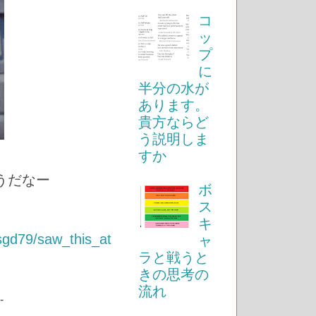
コ
ッ
プ
に
半分の水が
あります。
貴方ならど
う説明しま
すか
うだなー
ボ
ス
キ
sgd79/saw_this_at
ャ
ラと戦うと
きの思考の
流れ
-