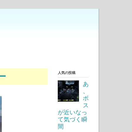
ー
人気の投稿
あ
、
ボ
ス
が近いなっ
て気づく瞬
間