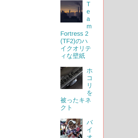
T
e
a
m
Fortress 2
(TF2)のハ
イクオリテ
ィな壁紙
ホ
コ
リ
を
被ったキネ
クト
バ
イ
オ